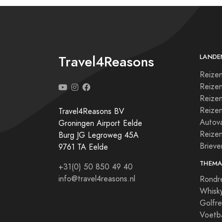
Travel4Reasons
LANDE
Reizen
Reize
Reizen
Reize
Travel4Reasons BV
Autova
Groningen Airport Eelde
Reize
Burg JG Legroweg 45A
Briev
9761 TA Eelde
THEMA
+31(0) 50 850 49 40
info@travel4reasons.nl
Rondr
Whisky
Golfre
Voetba