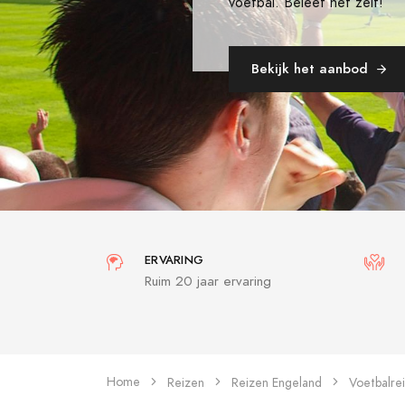
voetbal. Beleef het zelf!
Bekijk het aanbod
ERVARING
Ruim 20 jaar ervaring
Home
Reizen
Reizen Engeland
Voetbalre