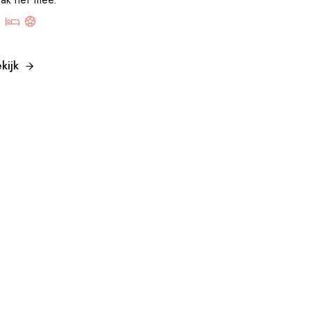
ak het mee.
kijk