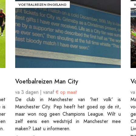
VOETBALREIZEN ENGELAND
Voetbalreizen Man City
V
va 3 dagen | vanaf
€ op maat
va
het
De club in Manchester van 'het volk' is
Ma
 is
Manchester City. Pep heeft het goed op de rit,
vo
ner
maar won nog geen Champions League. Wilt u
ge
een
zelf eens een wedstrijd in Manchester mee
Ci
n.
maken? Laat u informeren.
Li