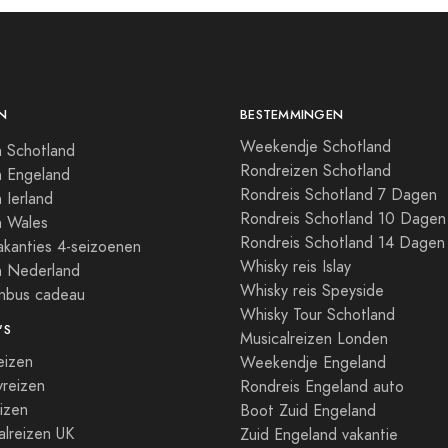
N
BESTEMMINGEN
Weekendje Schotland
 Schotland
Rondreizen Schotland
n Engeland
Rondreis Schotland 7 Dagen
 Ierland
Rondreis Schotland 10 Dagen
n Wales
Rondreis Schotland 14 Dagen
kanties 4-seizoenen
Whisky reis Islay
n Nederland
Whisky reis Speyside
enbus cadeau
Whisky Tour Schotland
'S
Musicalreizen Londen
eizen
Weekendje Engeland
reizen
Rondreis Engeland auto
izen
Boot Zuid Engeland
lreizen UK
Zuid Engeland vakantie