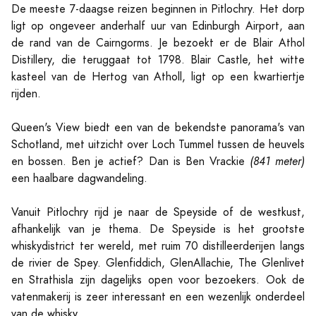
De meeste 7-daagse reizen beginnen in Pitlochry. Het dorp
ligt op ongeveer anderhalf uur van Edinburgh Airport, aan
de rand van de Cairngorms. Je bezoekt er de Blair Athol
Distillery, die teruggaat tot 1798. Blair Castle, het witte
kasteel van de Hertog van Atholl, ligt op een kwartiertje
rijden.
Queen's View biedt een van de bekendste panorama's van
Schotland, met uitzicht over Loch Tummel tussen de heuvels
en bossen. Ben je actief? Dan is Ben Vrackie
(841 meter)
een haalbare dagwandeling.
Vanuit Pitlochry rijd je naar de Speyside of de westkust,
afhankelijk van je thema. De Speyside is het grootste
whiskydistrict ter wereld, met ruim 70 distilleerderijen langs
de rivier de Spey. Glenfiddich, GlenAllachie, The Glenlivet
en Strathisla zijn dagelijks open voor bezoekers. Ook de
vatenmakerij is zeer interessant en een wezenlijk onderdeel
van de whisky.