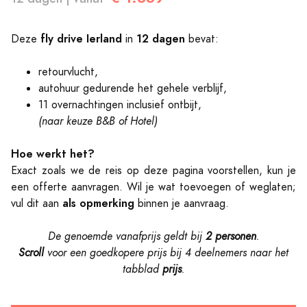
fly drive Ierland
12 dagen
Deze
in
bevat:
retourvlucht,
autohuur gedurende het gehele verblijf,
11 overnachtingen inclusief ontbijt,
(naar keuze B&B of Hotel)
Hoe werkt het?
Exact zoals we de reis op deze pagina voorstellen, kun je
een offerte aanvragen. Wil je wat toevoegen of weglaten;
als opmerking
vul dit aan
binnen je aanvraag.
De genoemde vanafprijs geldt bij
2 personen
.
Scroll
voor een goedkopere prijs bij 4 deelnemers naar
het
tabblad
prijs
.