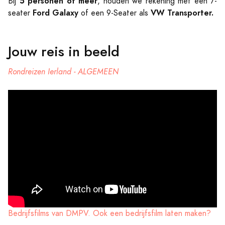
5 personen of meer
Bij
, houden we rekening met een 7-
Ford Galaxy
VW Transporter.
seater
of een 9-Seater als
Jouw reis in beeld
Rondreizen Ierland - ALGEMEEN
Bedrijfsfilms van DMPV. Ook een bedrijfsfilm laten maken?