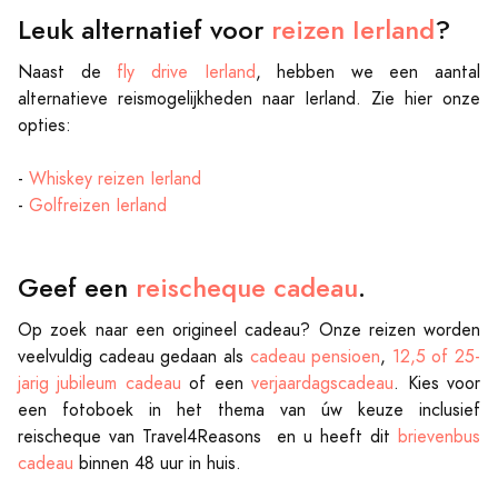
Leuk alternatief voor
reizen Ierland
?
Naast de
fly drive Ierland
, hebben we een aantal
alternatieve reismogelijkheden naar Ierland. Zie hier onze
opties:
-
Whiskey reizen Ierland
-
Golfreizen Ierland
Geef een
reischeque cadeau
.
Op zoek naar een origineel cadeau? Onze reizen worden
veelvuldig cadeau gedaan als
cadeau pensioen
,
12,5 of 25-
jarig jubileum cadeau
of een
verjaardagscadeau
. Kies voor
een fotoboek in het thema van úw keuze inclusief
reischeque van Travel4Reasons en u heeft dit
brievenbus
cadeau
binnen 48 uur in huis.