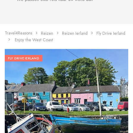
Travel4Reasons
Reizen
Reizen Ierland
Fly Drive Ierland
Enjoy the West Coast
FLY DRIVE IERLAND