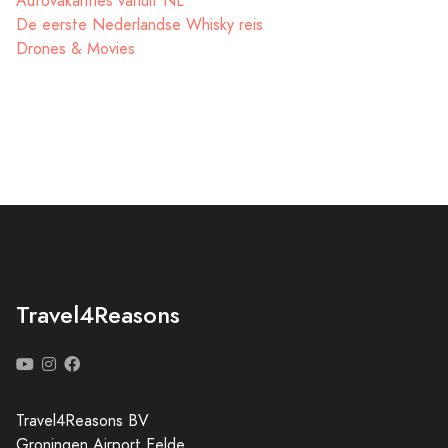
Autovakanties vanuit NL
De eerste Nederlandse Whisky reis
Drones & Movies
Travel4Reasons
Travel4Reasons BV
Groningen Airport Eelde