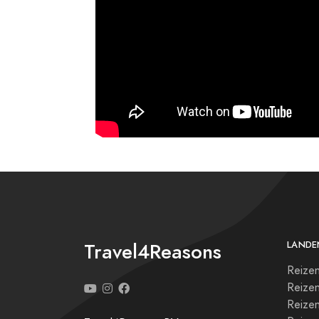
Travel4Reasons
LANDE
Reizen
Reize
Reizen