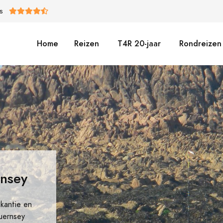
S
Home
Reizen
T4R 20-jaar
Rondreizen 
rnsey
akantie en
Guernsey