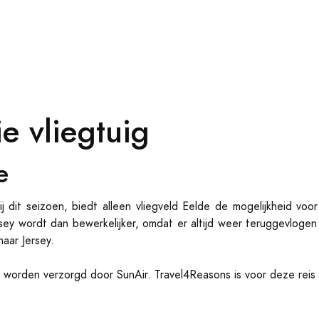
e vliegtuig
e
j dit seizoen, biedt alleen vliegveld Eelde de mogelijkheid vo
rsey wordt dan bewerkelijker, omdat er altijd weer teruggevlog
aar Jersey.
worden verzorgd door SunAir. Travel4Reasons is voor deze reis e