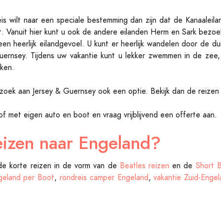
s wilt naar een speciale bestemming dan zijn dat de Kanaaleil
t. Vanuit hier kunt u ook de andere eilanden Herm en Sark bezoe
n heerlijk eilandgevoel. U kunt er heerlijk wandelen door de d
Guernsey. Tijdens uw vakantie kunt u lekker zwemmen in de zee
uken.
bezoek aan Jersey & Guernsey ook een optie. Bekijk dan de reize
of met eigen auto en boot en vraag vrijblijvend een offerte aan.
eizen naar Engeland?
e korte reizen in de vorm van de
Beatles reizen
en de
Short 
geland per Boot
,
rondreis camper Engeland
,
vakantie Zuid-Enge