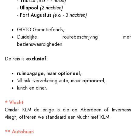
Thurso
-
(e.o. - 1 nacht)
Ullapool
-
(2 nachten)
Fort Augustus
-
(e.o. - 3 nachten)
GGTO Garantiefonds,
Duidelijke routebeschrijving met
bezienswaardigheden.
exclusief
De reis is
:
ruimbagage
optioneel
, maar
,
optioneel
'all-risk'-verzekering auto, maar
,
lunch en diner.
* Vlucht
Omdat KLM de enige is die op Aberdeen of Inverness
vliegt, offreren we standaard een vlucht met KLM.
** Autohuur: