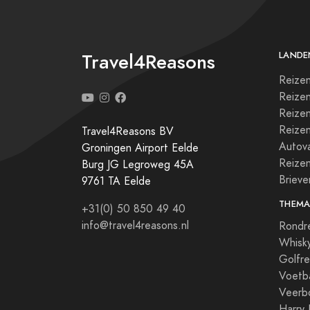
Travel4Reasons
LANDE
Reizen
Reize
Reizen
Reize
Travel4Reasons BV
Autova
Groningen Airport Eelde
Reize
Burg JG Legroweg 45A
Briev
9761 TA Eelde
THEMA
+31(0) 50 850 49 40
info@travel4reasons.nl
Rondr
Whisky
Golfre
Voetba
Veerb
Harry 