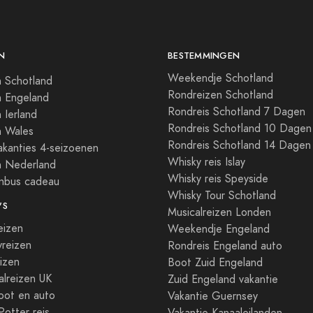
N
BESTEMMINGEN
Weekendje Schotland
 Schotland
Rondreizen Schotland
n Engeland
Rondreis Schotland 7 Dagen
 Ierland
Rondreis Schotland 10 Dagen
n Wales
Rondreis Schotland 14 Dagen
kanties 4-seizoenen
Whisky reis Islay
n Nederland
Whisky reis Speyside
enbus cadeau
Whisky Tour Schotland
'S
Musicalreizen Londen
eizen
Weekendje Engeland
reizen
Rondreis Engeland auto
izen
Boot Zuid Engeland
lreizen UK
Zuid Engeland vakantie
oot en auto
Vakantie Guernsey
Potter reis