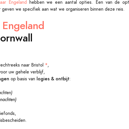
naar Engeland
hebben we een aantal opties. Een van de opt
r geven we specifiek aan wat we organiseren binnen deze reis.
e Engeland
ornwall
*
echtreeks naar Bristol
,
voor uw gehele verblijf,
ngen
logies & ontbijt
op basis van
:
chten)
 nachten)
efonds,
eisbescheiden.