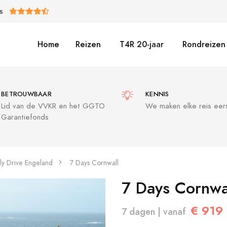
S
Home
Reizen
T4R 20-jaar
Rondreizen 
BETROUWBAAR
KENNIS
Lid van de VVKR en het GGTO
We maken elke reis eers
Garantiefonds
ly Drive Engeland
7 Days Cornwall
7 Days Cornwa
€ 919
7 dagen | vanaf