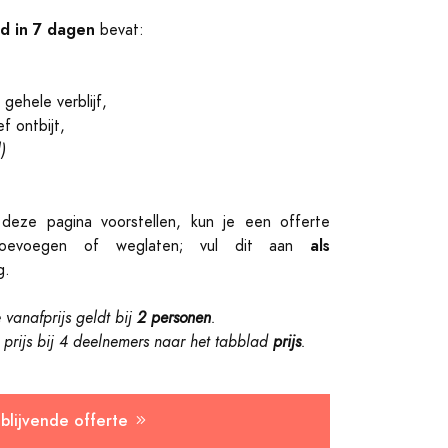
nd in 7 dagen
bevat:
gehele verblijf,
f ontbijt,
)
deze pagina voorstellen, kun je een offerte
als
toevoegen of weglaten; vul dit aan
g.
anafprijs geldt bij
2 personen
.
prijs bij 4 deelnemers naar
het tabblad
prijs
.
jblijvende offerte