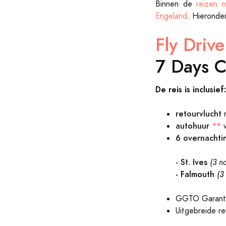
Binnen de
reizen 
Engeland
. Hieronde
Fly Driv
7 Days C
De reis is inclusief:
retourvlucht
r
autohuur
**
6 overnachti
- St. Ives
(3 na
- Falmouth
(3
GGTO Garanti
Uitgebreide r