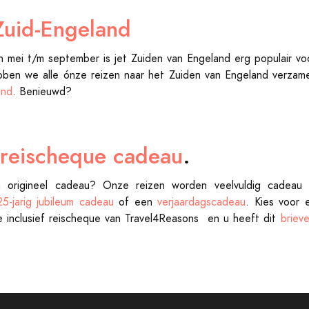
Zuid-Engeland
 mei t/m september is jet Zuiden van Engeland erg populair voo
en we alle ónze reizen naar het Zuiden van Engeland verzam
and
. Benieuwd?
reischeque cadeau
.
 origineel cadeau? Onze reizen worden veelvuldig cadeau
5-jarig jubileum cadeau
of een
verjaardagscadeau
. Kies voor 
 inclusief reischeque van Travel4Reasons en u heeft dit
briev