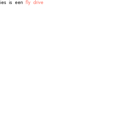
ies is een
fly drive