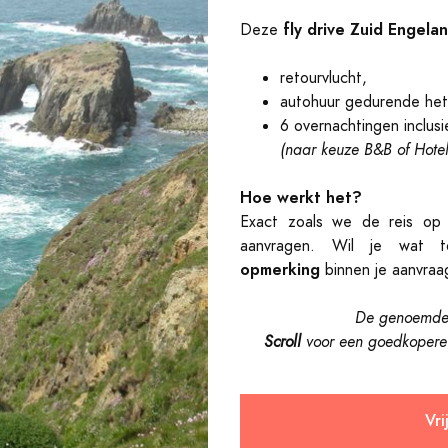
fly drive Zuid Engela
Deze
retourvlucht,
autohuur gedurende het 
6 overnachtingen inclusie
(naar keuze B&B of Hotel
Hoe werkt het?
Exact zoals we de reis op 
aanvragen. Wil je wat 
opmerking
binnen je aanvraa
De genoemde v
Scroll
voor een goedkopere 
Vri