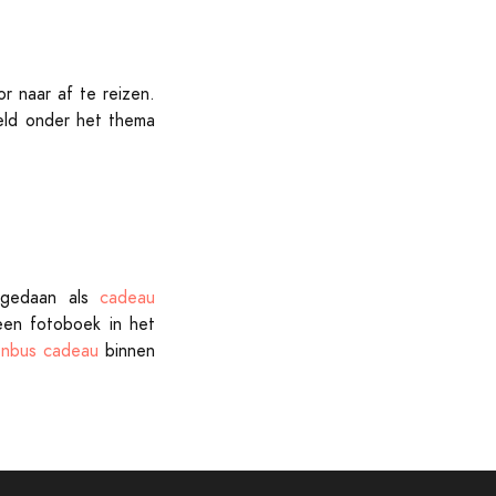
r naar af te reizen.
eld onder het thema
 gedaan als
cadeau
een fotoboek in het
enbus cadeau
binnen