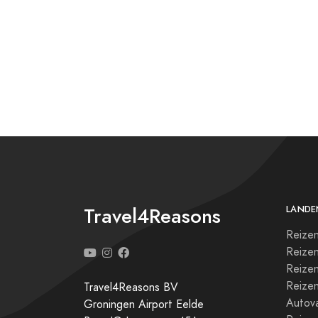
Travel4Reasons
LANDE
Reizen
Reize
Reizen
Reize
Travel4Reasons BV
Autova
Groningen Airport Eelde