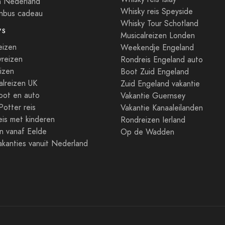
n Nederland
Whisky reis Speyside
enbus cadeau
Whisky Tour Schotland
'S
Musicalreizen Londen
eizen
Weekendje Engeland
reizen
Rondreis Engeland auto
izen
Boot Zuid Engeland
lreizen UK
Zuid Engeland vakantie
oot en auto
Vakantie Guernsey
Potter reis
Vakantie Kanaaleilanden
is met kinderen
Rondreizen Ierland
n vanaf Eelde
Op de Wadden
kanties vanuit Nederland