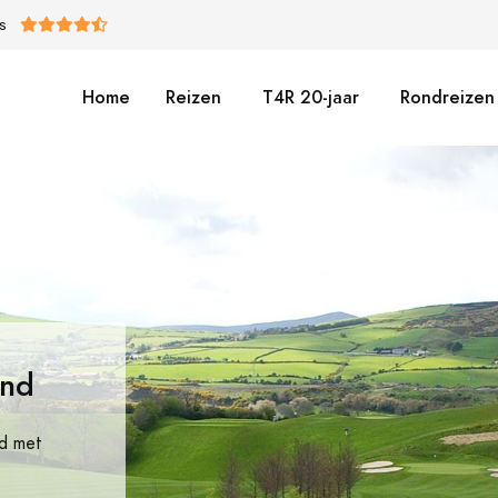
S
Home
Reizen
T4R 20-jaar
Rondreizen 
and
nd met