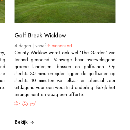
Golf Break Wicklow
4 dagen | vanaf
€ binnenkort
ey,
County Wicklow wordt ook wel 'The Garden' van
tig
Ierland genoemd. Vanwege haar overweldigend
and
groene landerijen, bossen en golfbanen. Op
gse
slechts 30 minuten rijden liggen de golfbanen op
het
slechts 10 minuten van elkaar en allemaal zeer
re.
uitdagend voor een wedstrijd onderling. Bekijk het
arrangement en vraag een offerte.
Bekijk