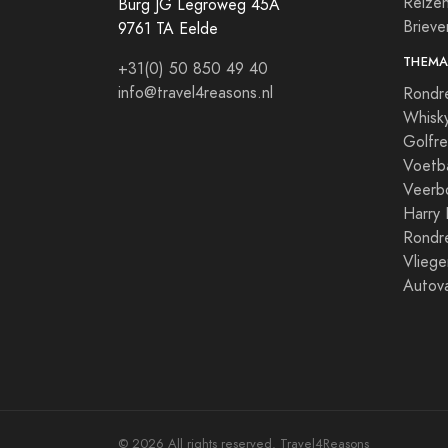
Reize
Burg JG Legroweg 45A
Briev
9761 TA Eelde
THEMA
+31(0) 50 850 49 40
info@travel4reasons.nl
Rondr
Whisky
Golfre
Voetba
Veerb
Harry 
Rondre
Vliege
Autova
© 2026 All rights reserved. Travel4Reasons