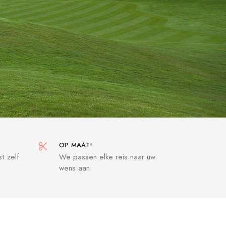
OP MAAT!
t zelf
We passen elke reis naar uw
wens aan