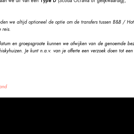
Type D
aan we uit van een
(Scoda Octavia of gelijkwaardig),
eden we altijd optioneel de optie om de transfers tussen B&B / Hotel
 reis.
sdatum en groepsgroote kunnen we afwijken van de genoemde be
skyhuizen. Je kunt n.a.v. van je offerte een verzoek doen tot ee
land