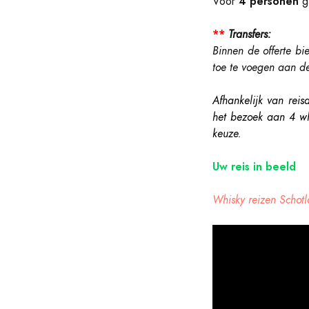
4 personen
Voor
g
**
Transfers:
Binnen de offerte bi
toe te voegen aan de
Afhankelijk van rei
het bezoek aan 4 whi
keuze.
Uw reis in beeld
Whisky reizen Schot