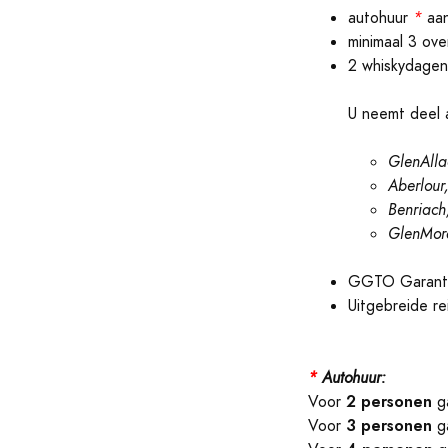
autohuur
*
aan
minimaal 3 ove
2 whiskydagen 
U neemt deel a
GlenAlla
Aberlour
Benriach
GlenMor
GGTO Garant
Uitgebreide r
*
Autohuur:
2 personen
Voor
ga
3 personen
Voor
ga