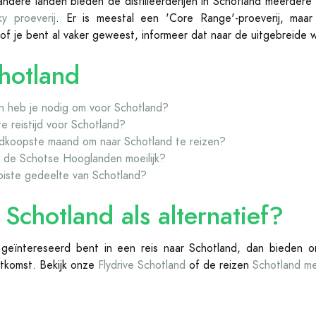
andere landen bieden de distilleerderijen in Schotland meerder
ky proeverij
. Er is meestal een 'Core Range'-proeverij, maa
of je bent al vaker geweest, informeer dat naar de uitgebreide w
hotland
 heb je nodig om voor Schotland?
e reistijd voor Schotland?
dkoopste maand om naar Schotland te reizen?
in de Schotse Hooglanden moeilijk?
oiste gedeelte van Schotland?
 Schotland
als alternatief?
geïntereseerd bent in een reis naar Schotland, dan bieden o
itkomst. Bekijk onze
Flydrive Schotland
of de reizen
Schotland m