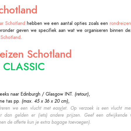
chotland
ar Schotland
hebben we een aantal opties zoals een
rondreize
eronder geven we specifiek aan wat we organiseren binnen dez
 Schotland
.
eizen Schotland
e CLASSIC
treeks naar Edinburgh / Glasgow INT.
(retour)
,
eine tas pp.
(max. 45 x 36 x 20 cm)
,
freren we een vlucht met easyJet. Op verzoek is een vlucht me
r dan gelden er (iets) andere prijzen. Geef een afwijkende 
en de offerte kun je extra bagage toevoegen).