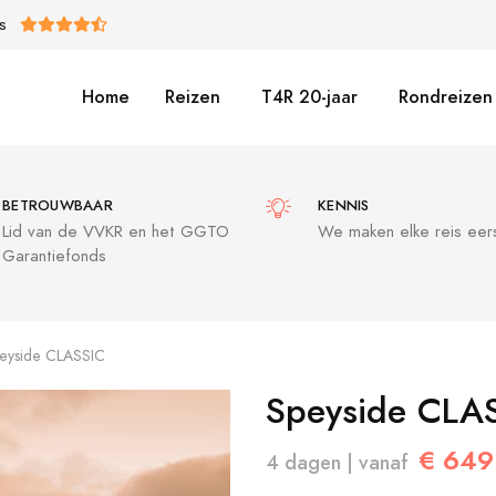
S
Home
Reizen
T4R 20-jaar
Rondreizen 
BETROUWBAAR
KENNIS
Lid van de VVKR en het GGTO
We maken elke reis eers
Garantiefonds
eyside CLASSIC
Speyside CLA
€ 649
4 dagen | vanaf