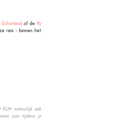
n Schotland
of de
fly
e reis - binnen het
t KLM natuurlijk ook
wens aan tijdens je