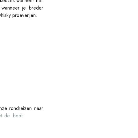
e keuzes wanneer het
r wanneer je breder
hisky proeverijen.
nze rondreizen naar
et de boot
.