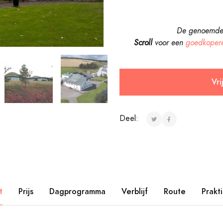
De genoemde v
Scroll
voor een
goedkoper
Vri
Deel:
t
Prijs
Dagprogramma
Verblijf
Route
Prakt