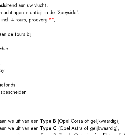
sluitend aan uw vlucht,
rnachtingen + ontbijt in de 'Speyside',
incl. 4 tours, proeverij
**
,
an de tours bij:
chie.
,
,
ay
iefonds
eisbescheiden
Type B
an we uit van een
(Opel Corsa of gelijkwaardig),
Type C
an we uit van een
(Opel Astra of gelijkwaardig),