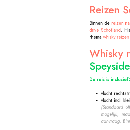
Reizen S
Binnen de
reizen na
drive Schotland
. Hi
thema
whisky reizen
Whisky r
Speysid
De reis is inclusief:
vlucht rechts
vlucht incl. kl
(Standaard of
mogelijk, maa
aanvraag. Binn