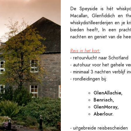
De Speyside is hét whiskyd
Macallan, Glenfiddich en th
whiskydistilleerderijen en je 
bieden heeft, In een prachti
nachten en geniet van de heerl
Reis in het kort:
- retourvlucht naar Schotland
- autohuur voor het gehele ver
- minimaal 3 nachten verblijf in
- rondleidingen bij:
GlenAllachie,
Benriach,
GlenMoray,
Aberlour.
- uitgebreide reisbescheiden