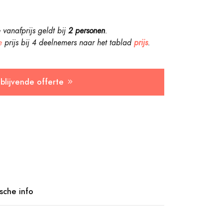
anafprijs geldt bij
2 personen
.
e
prijs bij 4 deelnemers naar
het tablad
prijs
.
jblijvende offerte
ische info