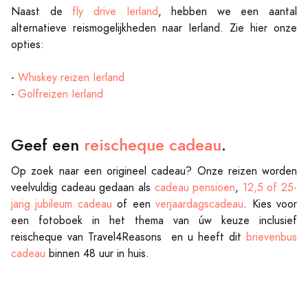
Naast de
fly drive Ierland
, hebben we een aantal
alternatieve reismogelijkheden naar Ierland. Zie hier onze
opties:
-
Whiskey reizen Ierland
-
Golfreizen Ierland
Geef een
reischeque cadeau
.
Op zoek naar een origineel cadeau? Onze reizen worden
veelvuldig cadeau gedaan als
cadeau pensioen
,
12,5 of 25-
jarig jubileum cadeau
of een
verjaardagscadeau
. Kies voor
een fotoboek in het thema van úw keuze inclusief
reischeque van Travel4Reasons en u heeft dit
brievenbus
cadeau
binnen 48 uur in huis.