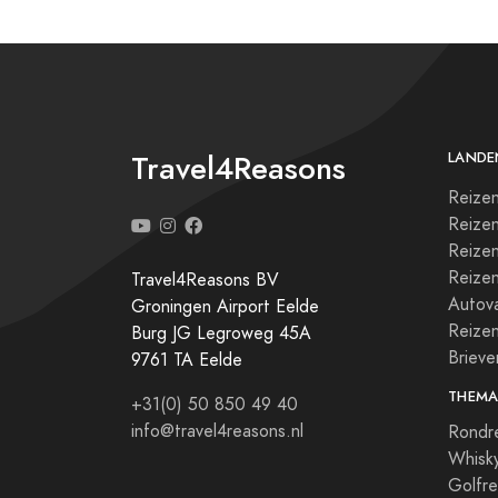
Travel4Reasons
LANDE
Reizen
Reize
Reizen
Reize
Travel4Reasons BV
Autova
Groningen Airport Eelde
Reize
Burg JG Legroweg 45A
Briev
9761 TA Eelde
THEMA
+31(0) 50 850 49 40
info@travel4reasons.nl
Rondr
Whisky
Golfre