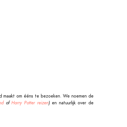
ard maakt om ééns te bezoeken. We noemen de
nd
of
Harry Potter reizen
)
en natuurlijk over de