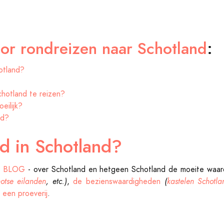
or rondreizen naar Schotland
:
otland?
hotland te reizen?
eilijk?
nd?
rd in
Schotland
?
ie BLOG
- over Schotland en hetgeen Schotland de moeite wa
otse eilanden
, etc.)
,
de bezienswaardigheden
(
kastelen Schotla
n
een proeverij
.