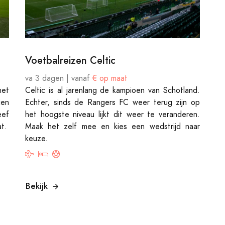
Voetbalreizen Celtic
va 3 dagen | vanaf
€ op maat
het
Celtic is al jarenlang de kampioen van Schotland.
ien
Echter, sinds de Rangers FC weer terug zijn op
eef
het hoogste niveau lijkt dit weer te veranderen.
at.
Maak het zelf mee en kies een wedstrijd naar
keuze.
Bekijk