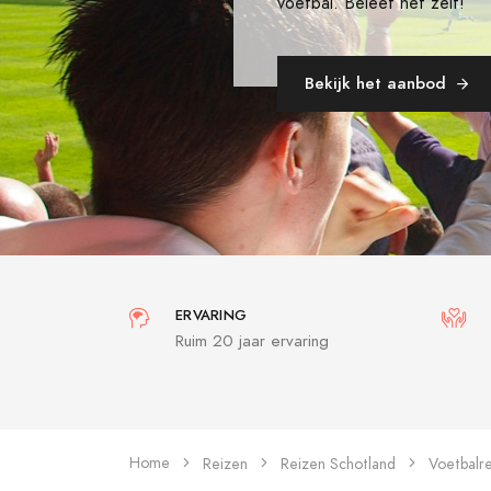
voetbal. Beleef het zelf!
Bekijk het aanbod
ERVARING
Ruim 20 jaar ervaring
Home
Reizen
Reizen Schotland
Voetbalr