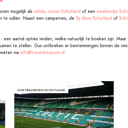
reizen mogelijk als
whisky reizen Schotland
of een
weekendje Scho
in te vullen. Naast een camperreis, de
fly drive Schotland
of
Scho
 een aantal opties vinden, welke natuurlijk te boeken zijn. Maar
is samen te stellen. Dus ontbreken er bestemmingen binnen de r
 weten via
info@travel4reasons.nl
.
VOETBALREIZEN SCHOTLAND