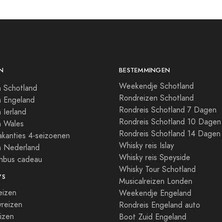
N
BESTEMMINGEN
Weekendje Schotland
 Schotland
Rondreizen Schotland
n Engeland
Rondreis Schotland 7 Dagen
 Ierland
Rondreis Schotland 10 Dagen
n Wales
Rondreis Schotland 14 Dagen
kanties 4-seizoenen
Whisky reis Islay
n Nederland
Whisky reis Speyside
enbus cadeau
Whisky Tour Schotland
'S
Musicalreizen Londen
eizen
Weekendje Engeland
reizen
Rondreis Engeland auto
izen
Boot Zuid Engeland