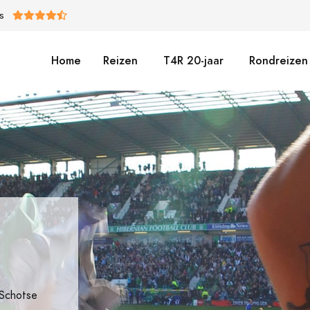
S
Home
Reizen
T4R 20-jaar
Rondreizen 
 Schotse