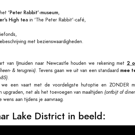
'Peter Rabbit'-museum
 het
,
er's High tea
in 'The Peter Rabbit'-café,
efonds,
tebeschrijving met bezienswaardigheden.
2 o
aart van IJmuiden naar Newcastle houden we rekening met
mee t
(heen- & terugreis)
. Tevens gaan we uit van een standaard
m85)
.
n we een vaart met de voordeligste hutoptie en ZONDER maa
 upgraden, net als het toevoegen van maaltijden
(ontbijt of diner
 wens aan tijdens je aanvraag.
ar Lake District in beeld: