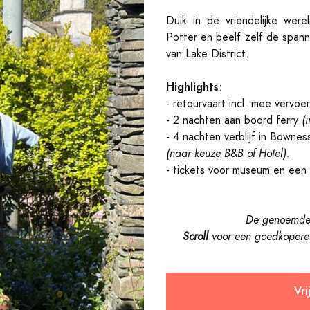
Duik in de vriendelijke wer
Potter en beelf zelf de spann
van Lake District.
Highlights
:
- retourvaart incl. mee vervoe
- 2 nachten aan boord ferry
(i
- 4 nachten verblijf in Bownes
(naar keuze B&B of Hotel).
- tickets voor museum en een
De genoemde v
Scroll
voor een goedkopere 
Vri