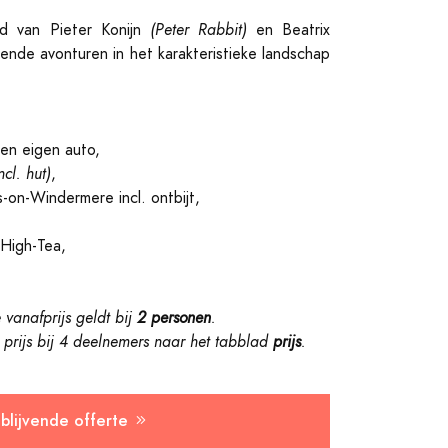
eld van Pieter Konijn
(Peter Rabbit)
en Beatrix
ende avonturen in het karakteristieke landschap
ren eigen auto,
ncl. hut)
,
s-on-Windermere incl. ontbijt,
 High-Tea,
anafprijs geldt bij
2 personen
.
prijs bij 4 deelnemers naar
het tabblad
prijs
.
jblijvende offerte