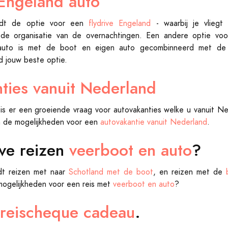
Engeland auto
iedt de optie voor een
flydrive Engeland
- waarbij je vliegt
e organisatie van de overnachtingen. Een andere optie voo
uto is met de boot en eigen auto gecombinneerd met de 
d jouw beste optie.
ties vanuit Nederland
is er een groeiende vraag voor autovakanties welke u vanuit N
n de mogelijkheden voor een
autovakantie vanuit Nederland
.
eve reizen
veerboot en auto
?
dt reizen met naar
Schotland met de boot
, en reizen met de
mogelijkheden voor een reis met
veerboot en auto
?
reischeque cadeau
.