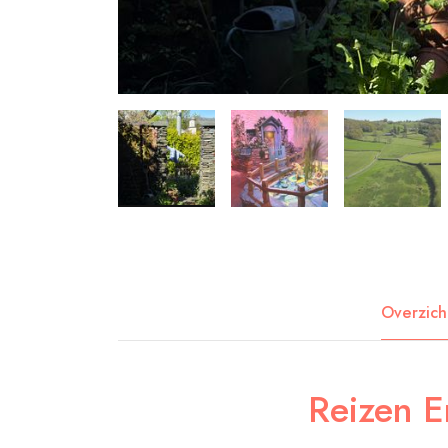
Overzich
Reizen E