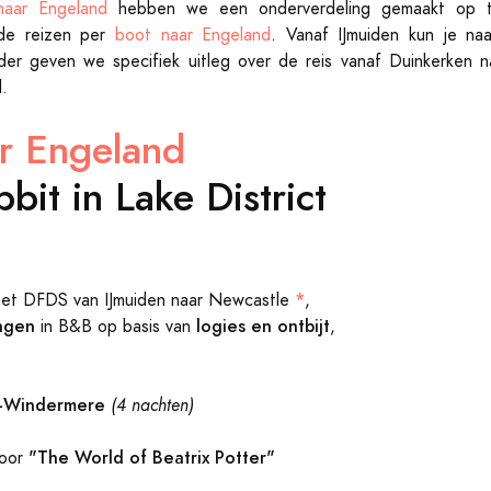
naar Engeland
hebben we een onderverdeling gemaakt op 
 de reizen per
boot naar Engeland
. Vanaf IJmuiden kun je n
der geven we specifiek uitleg over de reis vanaf Duinkerken n
.
r Engeland
bit in Lake District
*
et DFDS van IJmuiden naar Newcastle
,
ngen
logies en ontbijt
in B&B op basis van
,
n-Windermere
(4 nachten)
"The World of Beatrix Potter"
voor