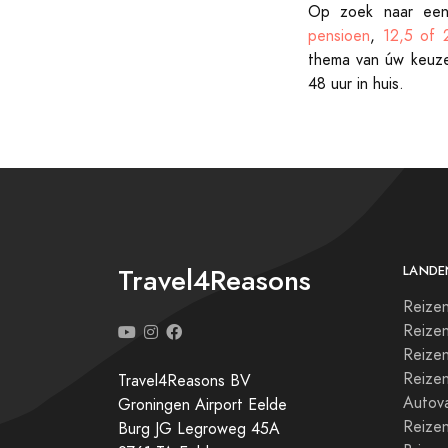
Op zoek naar een
pensioen
,
12,5 of 2
thema van úw keuze
48 uur in huis.
Travel4Reasons
LANDE
Reizen
Reize
Reizen
Reize
Travel4Reasons BV
Autova
Groningen Airport Eelde
Reize
Burg JG Legroweg 45A