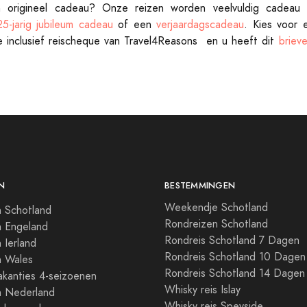
 origineel cadeau? Onze reizen worden veelvuldig cadeau
5-jarig jubileum cadeau
of een
verjaardagscadeau
. Kies voor 
 inclusief reischeque van Travel4Reasons en u heeft dit
briev
N
BESTEMMINGEN
Weekendje Schotland
 Schotland
Rondreizen Schotland
n Engeland
Rondreis Schotland 7 Dagen
 Ierland
Rondreis Schotland 10 Dagen
n Wales
Rondreis Schotland 14 Dagen
kanties 4-seizoenen
Whisky reis Islay
n Nederland
Whisky reis Speyside