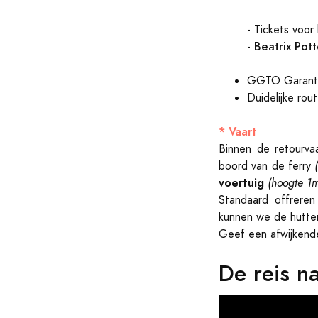
- Tickets voor
Beatrix Pott
-
GGTO Garanti
Duidelijke rou
* Vaart
Binnen de retourv
boord van de ferry
voertuig
(hoogte 1
Standaard offrere
kunnen we de hutten
Geef een afwijkende
De reis na