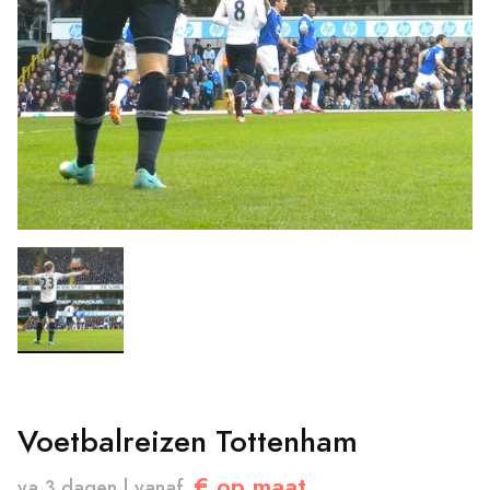
Voetbalreizen Tottenham
€ op maat
va 3 dagen | vanaf