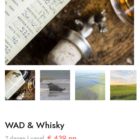
WAD & Whisky
€ 439 pp.
7 dagen | vanaf