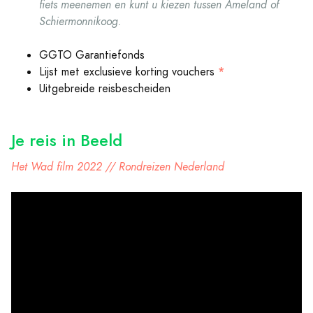
fiets meenemen en kunt u kiezen tussen Ameland of
Schiermonnikoog.
GGTO Garantiefonds
*
Lijst met exclusieve korting vouchers
Uitgebreide reisbescheiden
Je
reis in Beeld
Het Wad film 2022 // Rondreizen Nederland