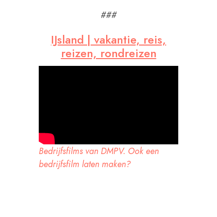
###
IJsland | vakantie, reis,
reizen, rondreizen
Bedrijfsfilms van DMPV. Ook een
bedrijfsfilm laten maken?