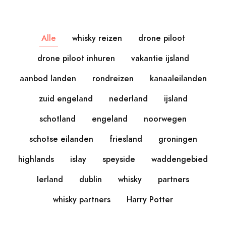
Alle
whisky reizen
drone piloot
drone piloot inhuren
vakantie ijsland
aanbod landen
rondreizen
kanaaleilanden
zuid engeland
nederland
ijsland
schotland
engeland
noorwegen
schotse eilanden
friesland
groningen
highlands
islay
speyside
waddengebied
Ierland
dublin
whisky
partners
whisky partners
Harry Potter