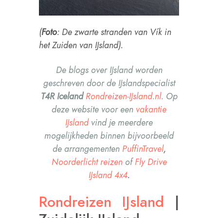
(
Foto
: De zwarte stranden van Vík in
het Zuiden van IJsland).
De blogs over IJsland worden
geschreven door de IJslandspecialist
T4R Iceland
Rondreizen-IJsland.nl
.
Op
deze website voor een
vakantie
IJsland
vind je meerdere
mogelijkheden binnen bijvoorbeeld
de arrangementen
PuffinTravel
,
Noorderlicht reizen
of
Fly Drive
IJsland 4x4
.
Rondreizen IJsland
|