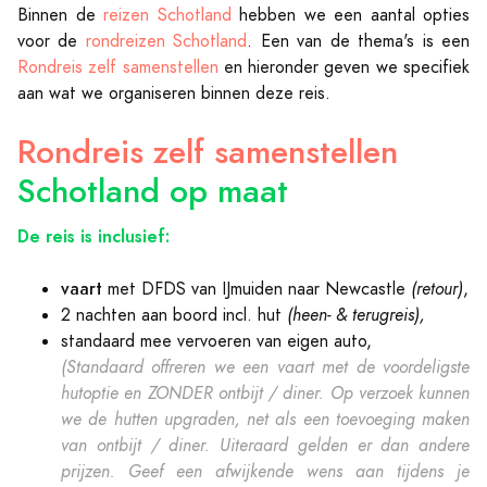
Binnen de
reizen Schotland
hebben we een aantal opties
voor de
rondreizen Schotland
. Een van de thema's is een
Rondreis zelf samenstellen
en hieronder geven we specifiek
aan wat we organiseren binnen deze reis.
Rondreis zelf samenstellen
Schotland op maat
De reis is inclusief:
vaart
met DFDS van IJmuiden naar Newcastle
(retour)
,
2 nachten aan boord incl. hut
(heen- & terugreis),
standaard mee vervoeren van eigen auto,
(Standaard offreren we een vaart met de voordeligste
hutoptie en ZONDER ontbijt / diner. Op verzoek kunnen
we de hutten upgraden, net als een toevoeging maken
van ontbijt / diner. Uiteraard gelden er dan andere
prijzen. Geef een afwijkende wens aan tijdens je