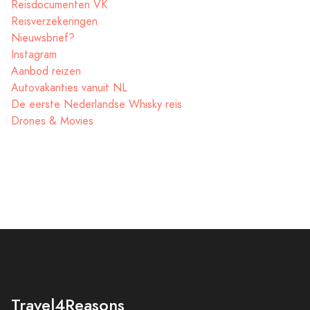
Reisdocumenten VK
Reisverzekeringen
Nieuwsbrief?
Instagram
Aanbod reizen
Autovakanties vanuit NL
De eerste Nederlandse Whisky reis
Drones & Movies
Travel4Reasons