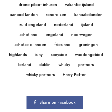
drone piloot inhuren
vakantie ijsland
aanbod landen
rondreizen
kanaaleilanden
zuid engeland
nederland
ijsland
schotland
engeland
noorwegen
schotse eilanden
friesland
groningen
highlands
islay
speyside
waddengebied
Ierland
dublin
whisky
partners
whisky partners
Harry Potter
Share on Facebook