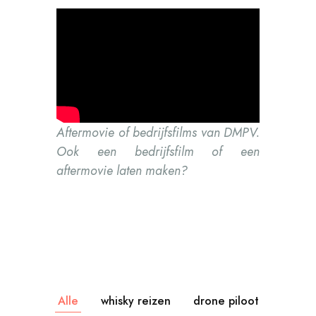
Aftermovie of bedrijfsfilms van DMPV.
Ook een bedrijfsfilm of een
aftermovie laten maken?
Alle
whisky reizen
drone piloot