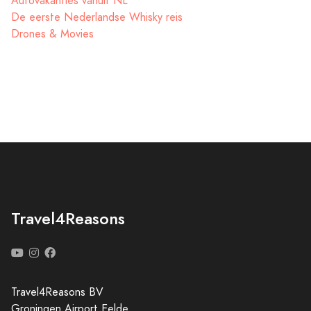
Autovakanties vanuit NL
De eerste Nederlandse Whisky reis
Drones & Movies
Travel4Reasons
Travel4Reasons BV
Groningen Airport Eelde