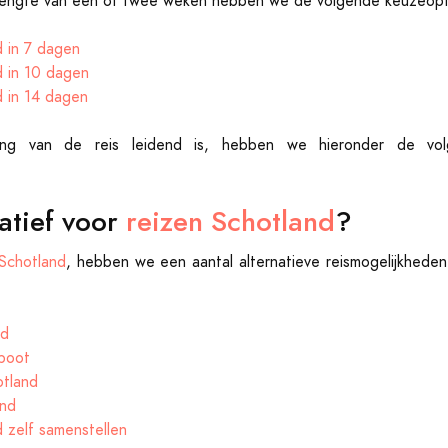
slengte van één of twee weken hebben we de volgende keuzeopt
d in 7 dagen
d in 10 dagen
d in 14 dagen
ing van de reis leidend is, hebben we hieronder de vol
atief voor
reizen Schotland
?
 Schotland
, hebben we een aantal alternatieve reismogelijkheden
nd
boot
otland
and
 zelf samenstellen