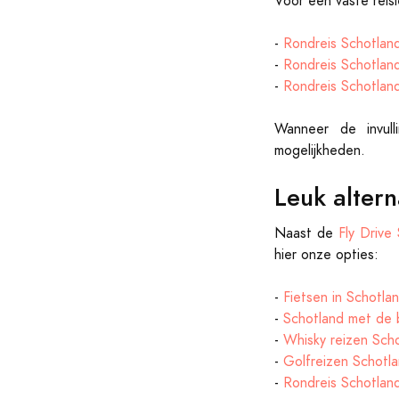
Voor een vaste rei
-
Rondreis Schotlan
-
Rondreis Schotlan
-
Rondreis Schotlan
Wanneer de invull
mogelijkheden.
Leuk altern
Naast de
Fly Drive
hier onze opties:
-
Fietsen in Schotla
-
Schotland met de 
-
Whisky reizen Sch
-
Golfreizen Schotl
-
Rondreis Schotland