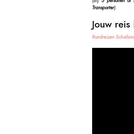
(Bij
5 personen of
Transporter
).
Jouw reis 
Rondreizen Schotla