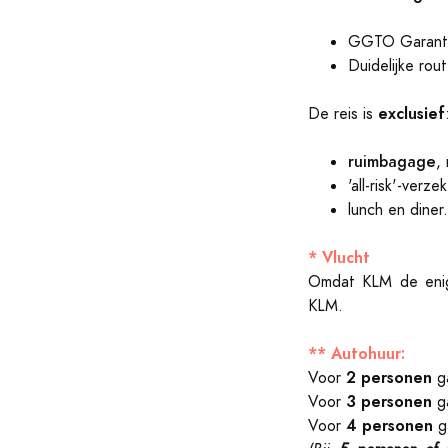
GGTO Garanti
Duidelijke rou
exclusief
De reis is
ruimbagage
,
'all-risk'-verz
lunch en diner.
* Vlucht
Omdat KLM de enige
KLM.
** Autohuur:
2 personen
Voor
ga
3 personen
Voor
ga
4 personen
Voor
g