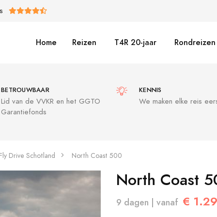
S
Home
Reizen
T4R 20-jaar
Rondreizen 
BETROUWBAAR
KENNIS
Lid van de VVKR en het GGTO
We maken elke reis eers
Garantiefonds
Fly Drive Schotland
North Coast 500
North Coast 5
€ 1.29
9 dagen | vanaf