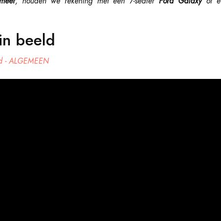
 meer
, houden we rekening met een 7-seater
Ford Galaxy
of e
in beeld
nd - ALGEMEEN