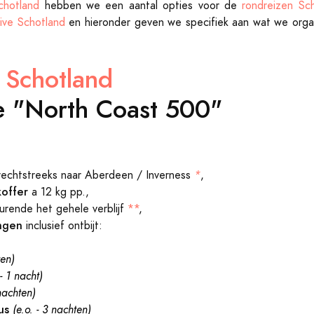
chotland
hebben we een aantal opties voor de
rondreizen Sc
rive Schotland
en hieronder geven we specifiek aan wat we orga
e Schotland
e "North Coast 500"
echtstreeks naar Aberdeen / Inverness
*
,
offer
a 12 kg pp.,
rende het gehele verblijf
**
,
ngen
inclusief ontbijt:
ten)
 - 1 nacht)
nachten)
tus
(e.o. - 3 nachten)