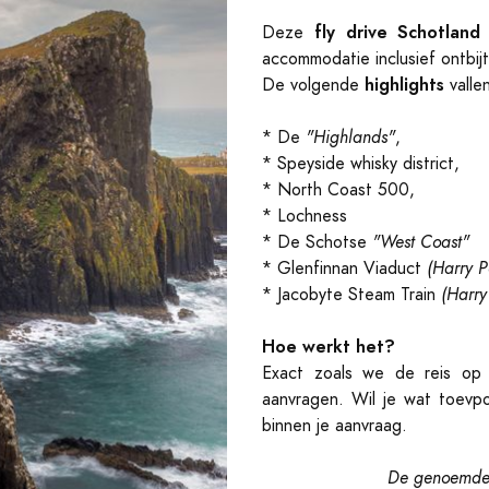
fly drive Schotlan
Deze
accommodatie inclusief ontbijt
highlights
De volgende
valle
* De
"Highlands"
,
* Speyside whisky district,
* North Coast 500,
* Lochness
* De Schotse
"West Coast"
* Glenfinnan Viaduct
(Harry P
* Jacobyte Steam Train
(Harry
Hoe werkt het?
Exact zoals we de reis op 
aanvragen. Wil je wat toevp
binnen je aanvraag.
De genoemde v