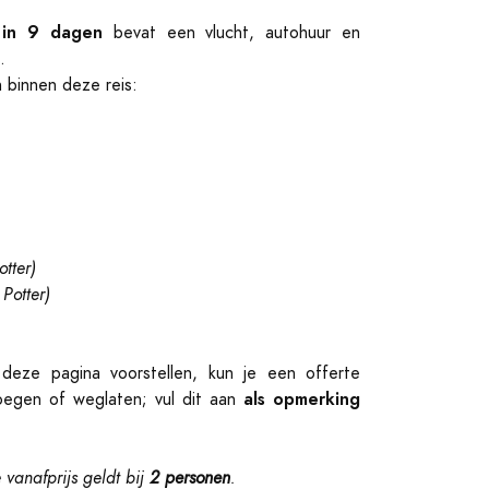
d in 9 dagen
bevat een vlucht, autohuur en
.
n binnen deze reis:
otter)
 Potter)
deze pagina voorstellen, kun je een offerte
als opmerking
oegen of weglaten; vul dit aan
anafprijs geldt bij
2 personen
.