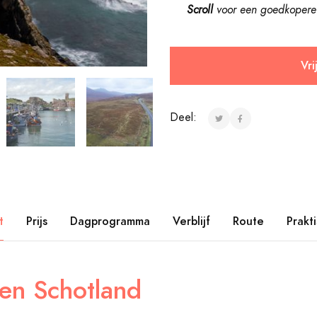
Scroll
voor een goedkopere 
Vri
Deel:
t
Prijs
Dagprogramma
Verblijf
Route
Prakt
en Schotland