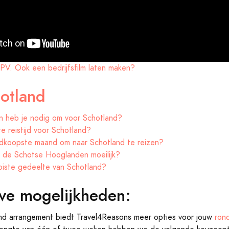
MPV. Ook een bedrijfsfilm laten maken?
otland
 heb je nodig om voor Schotland?
e reistijd voor Schotland?
dkoopste maand om naar Schotland te reizen?
in de Schotse Hooglanden moeilijk?
oiste gedeelte van Schotland?
eve mogelijkheden:
 arrangement biedt Travel4Reasons meer opties voor jouw
ron