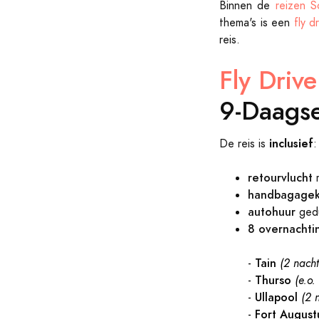
Binnen de
reizen S
thema's is een
fly d
reis.
Fly Driv
9-Daags
inclusief
De reis is
:
retourvlucht
r
handbagagek
autohuur
gedu
8 overnachti
Tain
-
(2 nach
Thurso
-
(e.o.
Ullapool
-
(2 
Fort Augus
-