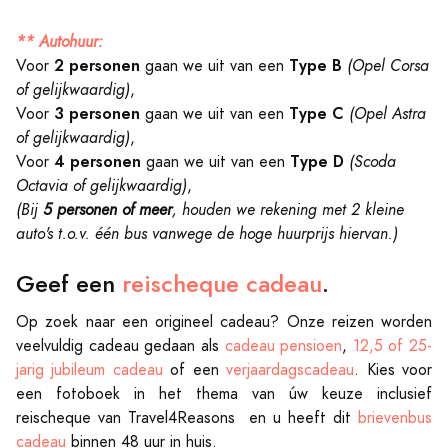
** Autohuur:
2 personen
Type B
Voor
gaan we uit van een
(Opel Corsa
of gelijkwaardig)
,
3 personen
Type C
Voor
gaan we uit van een
(Opel Astra
of gelijkwaardig)
,
4 personen
Type D
Voor
gaan we uit van een
(Scoda
Octavia of gelijkwaardig)
,
(Bij
5 personen of meer
, houden we rekening met 2 kleine
auto's t.o.v. één bus vanwege de hoge huurprijs hiervan.)
Geef een
reischeque cadeau
.
Op zoek naar een origineel cadeau? Onze reizen worden
veelvuldig cadeau gedaan als
cadeau pensioen
,
12,5 of 25-
jarig jubileum cadeau
of een
verjaardagscadeau
. Kies voor
een fotoboek in het thema van úw keuze inclusief
reischeque van Travel4Reasons en u heeft dit
brievenbus
cadeau
binnen 48 uur in huis.