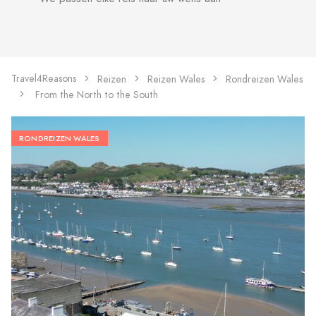
Travel4Reasons
Reizen
Reizen Wales
Rondreizen Wales
From the North to the South
RONDREIZEN WALES