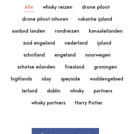
Alle
whisky reizen
drone piloot
drone piloot inhuren
vakantie ijsland
aanbod landen
rondreizen
kanaaleilanden
zuid engeland
nederland
ijsland
schotland
engeland
noorwegen
schotse eilanden
friesland
groningen
highlands
islay
speyside
waddengebied
Ierland
dublin
whisky
partners
whisky partners
Harry Potter